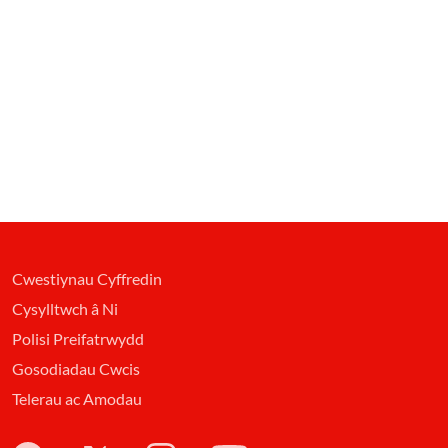
Cwestiynau Cyffredin
Cysylltwch â Ni
Polisi Preifatrwydd
Gosodiadau Cwcis
Telerau ac Amodau