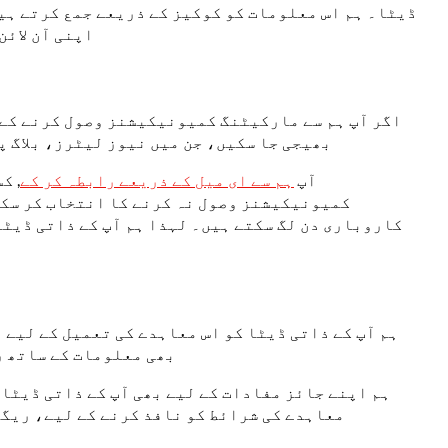
ڈیٹا۔ ہم اس معلومات کو کوکیز کے ذریعے جمع کرتے ہیں
اپنی آن لائ
اگر آپ ہم سے مارکیٹنگ کمیونیکیشنز وصول کرنے کے 
بھیجی جا سکیں، جن میں نیوز لیٹرز، بلاگ 
آپ
ہم سے ای میل کے ذریعے رابطہ کر کے
, ک
کاروباری دن لگ سکتے ہیں۔ لہذا ہم آپ کے ذاتی ڈیٹا 
ہم آپ کے ذاتی ڈیٹا کو اس معاہدے کی تعمیل کے لیے ا
بھی معلومات کے ساتھ ر
ہم اپنے جائز مفادات کے لیے بھی آپ کے ذاتی ڈیٹا
معاہدے کی شرائط کو نافذ کرنے کے لیے، ریگو