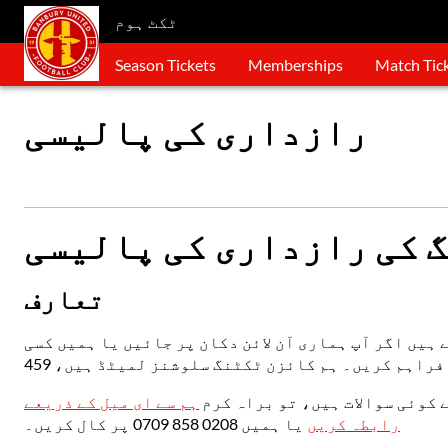
ٹکٹ ہوم
Season Tickets
Memberships
Match Tic
رازداری کی پالیسی
 کی رازداری کی پالیسی
تعارف
ہیں اگر آپ ہماری آن لائن دکان پر جائیں یا ہمیں کسی
 کوئی سوالات ہیں، تو براہ کرم
ہم سے ای میل کے ذریعے
رابطہ کریں
یا ہمیں 0208 858 0709 پر کال کریں۔