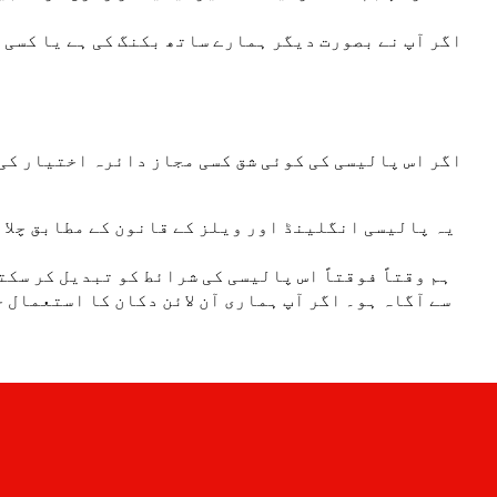
اگر اس پالیسی کی کوئی شق کسی مجاز دائرہ اختیار کی 
یہ پالیسی انگلینڈ اور ویلز کے قانون کے مطابق چلائ
ہم وقتاً فوقتاً اس پالیسی کی شرائط کو تبدیل کر سک
سے آگاہ ہو۔ اگر آپ ہماری آن لائن دکان کا استعمال 