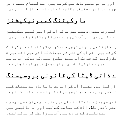
اور ہم جو معلومات جمع کرتے ہیں اسے گمنام بنیاد پر
تجزیاتی اور تحقیقی مقاصد کے لیے استعمال کرتے ہیں۔
مارکیٹنگ کمیونیکیشنز
لیے رضامندی دیتے ہیں تاکہ آپ کو ایسی کمیونیکیشنز
و سکتی ہیں۔ ہم آپ کی رضامندی کا ریکارڈ رکھتے ہیں۔
ن اکاؤنٹ میں اپنی ترجیحات کو اپ ڈیٹ کر کے مارکیٹنگ
کمیونیکیشنز وصول نہ کرنے کا انتخاب کر سکتے ہیں۔ اگر آپ مارکیٹنگ کمیونیکیشنز سے ان سبسکرائب کرتے ہیں، تو آپ کی نئی ترجیحات کے اثر میں آنے میں 5
 رکھیں گے جب تک آپ ہمیں مطلع نہیں کرتے کہ آپ ہم سے
مزید مارکیٹنگ ای میلز وصول نہیں کرنا چاہتے۔
ے ذاتی ڈیٹا کی قانونی پروسیسنگ
رڈر کیا ہے، بشمول آپ کو ایونٹ یا سامان سے متعلق کسی
ے کسی بھی سوالات، تبصرے یا شکایات سے نمٹنے کے لیے۔
ٹمر سروسز سے نمٹنے کے لیے، ہمارے درمیان کسی دوسرے
نی لانڈرنگ)، آڈٹ کے مقاصد کے لیے اور اس پالیسی میں
تبدیلیوں کے بارے میں آپ سے رابطہ کرنے کے لیے۔