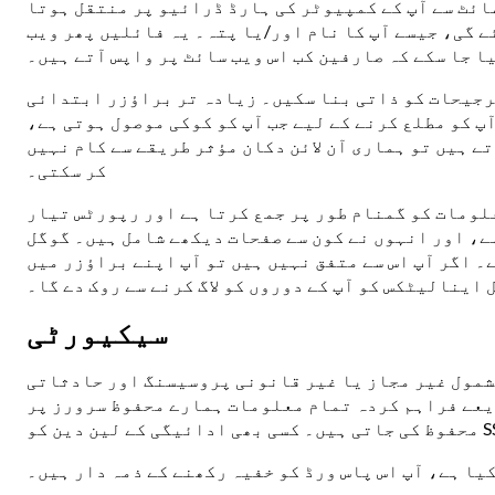
سائٹ سے آپ کے کمپیوٹر کی ہارڈ ڈرائیو پر منتقل ہوتا
ے گی، جیسے آپ کا نام اور/یا پتہ۔ یہ فائلیں پھر ویب
ا جا سکے کہ صارفین کب اس ویب سائٹ پر واپس آتے ہیں۔
ترجیحات کو ذاتی بنا سکیں۔ زیادہ تر براؤزر ابتدائی
پ کو مطلع کرنے کے لیے جب آپ کو کوکی موصول ہوتی ہے،
ے ہیں تو ہماری آن لائن دکان مؤثر طریقے سے کام نہیں
کر سکتی۔
لومات کو گمنام طور پر جمع کرتا ہے اور رپورٹس تیار
ہے، اور انہوں نے کون سے صفحات دیکھے شامل ہیں۔ گوگل
 اگر آپ اس سے متفق نہیں ہیں تو آپ اپنے براؤزر میں
اینالیٹکس کو آپ کے دوروں کو لاگ کرنے سے روک دے گا۔
سیکیورٹی
بشمول غیر مجاز یا غیر قانونی پروسیسنگ اور حادثاتی
یعے فراہم کردہ تمام معلومات ہمارے محفوظ سرورز پر
کیا ہے، آپ اس پاس ورڈ کو خفیہ رکھنے کے ذمہ دار ہیں۔