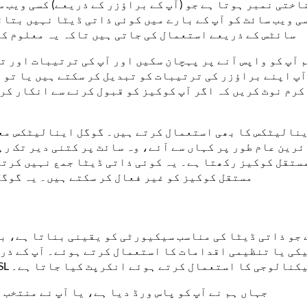
اختی نمبر ہوتا ہے جو (آپ کے براؤزر کے ذریعے) کسی ویب 
ی ویب سائٹ کو آپ کے بارے میں کوئی ذاتی ڈیٹا نہیں بتائ
سائٹس کے ذریعے استعمال کی جاتی ہیں تاکہ یہ معلوم کی
م آپ کو واپس آنے پر پہچان سکیں اور آپ کی ترتیبات اور 
آپ اپنے براؤزر کی ترتیبات کو تبدیل کر سکتے ہیں یا تو آ
کرم نوٹ کریں کہ اگر آپ کوکیز کو قبول کرنے سے انکار کرت
اینالیٹکس کا بھی استعمال کرتے ہیں۔ گوگل اینالیٹکس مع
ائرین عام طور پر کہاں سے آئے، وہ سائٹ پر کتنی دیر تک ر
ستقل کوکیز رکھتا ہے۔ یہ کوئی ذاتی ڈیٹا جمع نہیں کرتے۔
مستقل کوکیز کو غیر فعال کر سکتے ہیں۔ یہ گوگل 
ے جو ذاتی ڈیٹا کی مناسب سیکیورٹی کو یقینی بناتا ہے، 
یکی یا تنظیمی اقدامات کا استعمال کرتے ہوئے۔ آپ کے ذر
وظ کی جاتی ہیں۔ کسی بھی ادائیگی کے لین دین کو SSL ٹیکنالوجی کا استعمال کرتے ہوئے انکرپٹ کیا جاتا ہے۔
جہاں ہم نے آپ کو پاس ورڈ دیا ہے، یا آپ نے منتخب 