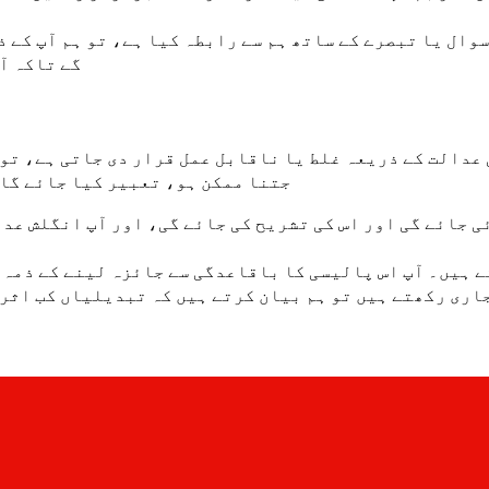
گے تاکہ آپ
عدالت کے ذریعہ غلط یا ناقابل عمل قرار دی جاتی ہے، تو 
جتنا ممکن ہو، تعبیر کیا جائے گا 
ی جائے گی اور اس کی تشریح کی جائے گی، اور آپ انگلش عد
تے ہیں۔ آپ اس پالیسی کا باقاعدگی سے جائزہ لینے کے ذمہ 
جاری رکھتے ہیں تو ہم بیان کرتے ہیں کہ تبدیلیاں کب اثر