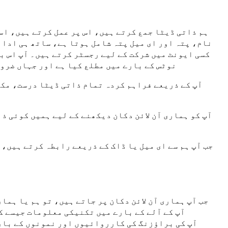
ہم ذاتی ڈیٹا جمع کرتے ہیں، اس پر عمل کرتے ہیں، اس
نام، پتہ اور ای میل پتہ شامل ہوتا ہے، ساتھ ہی ادائ
کسی ایونٹ میں شرکت کے لیے رجسٹر کرتے ہیں۔ آپ اس با
نوٹس کے بارے میں مطلع کیا ہے اور جہاں ضرور
آپ کے ذریعے فراہم کردہ تمام ذاتی ڈیٹا درست، مکم
آپ کو ہماری آن لائن دکان دیکھنے کے لیے ہمیں کوئی ذ
جب آپ ہم سے ای میل یا ڈاک کے ذریعے رابطہ کرتے ہیں، 
جب آپ ہماری آن لائن دکان پر جاتے ہیں، تو ہم یا ہم