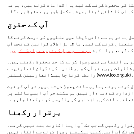
ٹا کو محفوظ کرنے کے لیے یہ اقدامات کرتے ہیں، ہم یہ
ہ آپ کا ذاتی ڈیٹا ہمیشہ مکمل طور پر محفوظ رہے گا۔
آپ کے حقوق
مل ہے تو ہم سے ذاتی ڈیٹا میں غلطیوں کو درست کرنے کا
استعمال کرنے کے لیے، یا قابل اطلاق قوانین کے تحت آپ
کے لیے، براہ کرم
ہم سے ای میل کے ذریعے رابطہ کریں
۔
و ہم انتظامی فیس وصول کرنے کا حق محفوظ رکھتے ہیں۔
 شکایات ہیں، تو آپ کو برطانیہ کی نگران اتھارٹی سے
رابطہ کرنا چاہیے: انفارمیشن کمشنر (www.ico.org.uk)۔
ل کرتے ہوئے ہماری سائٹ چھوڑ دیتے ہیں، تو آپ کو نوٹ
زداری کے ذمہ دار نہیں ہو سکتے جو آپ ایسی سائٹس پر
متعلقہ سائٹ کی رازداری کی پالیسی کو دیکھنا چاہیے۔
برقرار رکھنا
رقرار رکھیں گے جب تک آپ اپنا اکاؤنٹ بند نہیں کرتے۔
جب تک آپ ایسی کمیونیکیشنز وصول کرنے سے انکار نہیں