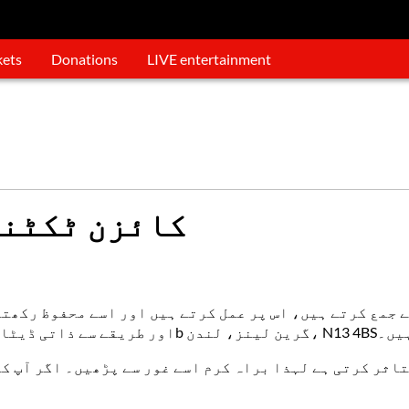
kets
Donations
LIVE entertainment
کائزن ٹکٹنگ
 جمع کرتے ہیں، اس پر عمل کرتے ہیں اور اسے محفوظ رکھتے 
 کنٹرولر ہیں۔
اثر کرتی ہے لہذا براہ کرم اسے غور سے پڑھیں۔ اگر آپ کے