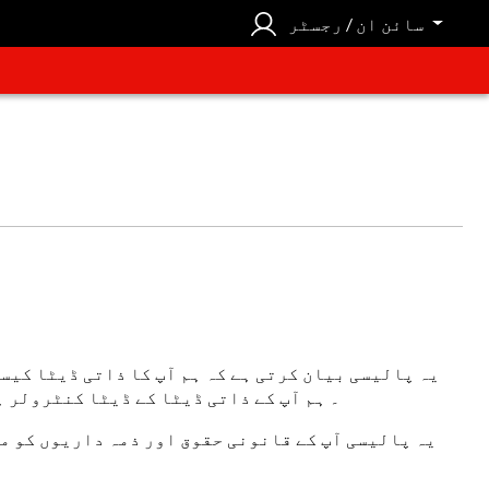
سائن ان / رجسٹر
یہ پالیسی بیان کرتی ہے کہ ہم آپ کا ذاتی ڈیٹا کیسے
اور طریقے سے ذاتی ڈیٹا فراہم کریں۔ ہم کائزن ٹکٹنگ سلوشنز لمیٹڈ ہیں، 459b گرین لینز، لندن، N13 4BS۔ ہم آپ کے ذاتی ڈیٹا کے ڈیٹا
یہ پالیسی آپ کے قانونی حقوق اور ذمہ داریوں کو مت