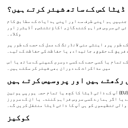
 ڈیٹا کس کے ساتھ شیئر کرتے ہیں؟
جنہیں ہم اپنی طرف سے اور اپنی ہدایات کے مطابق کام
ئی ٹی سروس فراہم کنندگان، اکاؤنٹنٹس، آڈیٹرز اور
وکلاء۔
ے طور پر، اینٹی منی لانڈرنگ کے عمل کے حصے کے طور پر
 فریق کے حقوق، جائیداد، یا حفاظت کی حفاظت کے لیے۔
 تمام یا کسی حصے کے کسی دوسری کمپنی کے ساتھ یا اس
میں مذاکرات کے دوران بھی شیئر کر سکتے ہیں۔
ں رکھتے ہیں اور پروسیس کرتے ہیں
آپ کے ذاتی ڈیٹا کا کچھ یا تمام حصہ یورپی یونین (EU) کے باہر کسی بھی وجہ سے محفوظ یا منتقل کیا جا سکتا ہے، بشمول مثال کے طور پر، اگر ہمارا ای میل سرور EU کے
فراہم کنندہ یا ان کے سرورز EU کے باہر واقع ہیں۔ ہم آپ کے ذاتی ڈیٹا کے سلسلے میں مناسب حفاظتی اقدامات
والی تنظیموں کو ہی آپ کا ذاتی ڈیٹا منتقل کریں گے۔
کوکیز