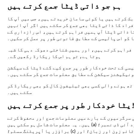
ہم جو ذاتی ڈیٹا جمع کرتے ہیں
بک کرتے ہیں یا کوئی سامان خریدتے ہیں، جس میں آپ کا
راد کا ذاتی ڈیٹا بھی جمع کر سکتے ہیں اگر آپ انہیں
کا ذاتی ڈیٹا آپ ہمیں فراہم کرتے ہیں، اس رازداری کے
ا کو اس پالیسی کے مطابق قانونی طور پر عمل کر سکیں۔
 فراہم کرتے ہیں، اور ہمیں شناختی دھوکہ دہی کا شبہ
ہوتا ہے، تو ہم اس کا ریکارڈ رکھیں گے۔
یسی کے تحت خودکار طور پر جمع کیے گئے ڈیٹا کے سیکشن
ونیکیشنز سیکشن کے مطابق معلومات جمع کر سکتے ہیں۔
اتھ ہونے والی کسی بھی ٹیلیفون کال کو بھی ریکارڈ کر
سکتے ہیں۔
ڈیٹا خودکار طور پر جمع کرتے ہیں
کی سرگرمیوں کے بارے میں معلومات جمع اور محفوظ کرتے
ہیں۔ یہ معلومات شامل ہو سکتی ہیں (a) آپ کے کمپیوٹر یا دیگر آلے کا منفرد آئی ڈی نمبر؛ (b) آپ کے آلے کے بارے میں تکنیکی معلومات جیسے کہ آلے کی قسم، ویب
براؤزر یا آپریٹنگ سسٹم؛ (c) آپ کی ترجیحات اور ترتیبات جیسے کہ ٹائم زون اور زبان؛ اور (d) آپ کی براؤزنگ کی کارروائیوں اور نمونوں کے بارے میں شماریاتی