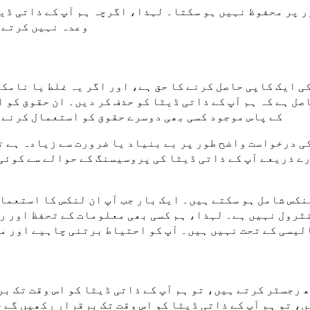
 پر محفوظ نہیں ہو سکتا۔ لہذا، اگرچہ ہم آپ کے ذاتی ڈی
وعدہ نہیں کرتے ک
ی ایک کاپی حاصل کرنے کا حق ہے، اور اگر یہ غلط یا نامک
صل ہے کہ ہم آپ کے ذاتی ڈیٹا کو حذف کر دیں۔ ان حقوق کو 
کے پاس موجود کسی بھی دوسرے حقوق کو استعمال کرنے 
ی درخواست واضح طور پر بے بنیاد یا ضرورت سے زیادہ ہے ت
رے ذریعے آپ کے ذاتی ڈیٹا کی پروسیسنگ کے حوالے سے کوئی
نکس شامل ہو سکتے ہیں۔ ایک بار جب آپ ان لنکس کا استعما
ٹرول نہیں ہے۔ لہذا، ہم کسی بھی معلومات کے تحفظ اور را
لیسی کے تحت نہیں ہیں۔ آپ کو احتیاط برتنی چاہیے اور 
 رجسٹر کرتے ہیں، تو ہم آپ کے ذاتی ڈیٹا کو اس وقت تک ب
، تو ہم آپ کے ذاتی ڈیٹا کو اس وقت تک برقرار رکھیں گے 