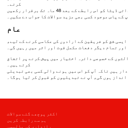
کرتے۔
اگر آپ نے بصورت دیگر ہمارے ساتھ بکنگ کی ہے یا کسی سوال یا تبصرے کے ساتھ ہم سے رابطہ کیا ہے، تو ہم آپ کے ذاتی ڈیٹا کو اس رابطے کے بعد 48 ماہ تک برقرار رکھیں
 کے پاس موجود کسی بھی مزید سوالات کا جواب دے سکیں۔
عام
ایسی شق کو فریقین کے ارادوں کی عکاسی کرنے کے لیے،
اور تمام دیگر دفعات مکمل قوت اور اثر میں رہیں گی۔
التوں کے خصوصی دائرہ اختیار میں پیش کرنے پر اتفاق
کرتے ہیں۔
دار ہیں تاکہ آپ کو اس میں ہونے والی کسی بھی تبدیلی
 انداز ہوں گی، آپ نے تبدیلیوں کو قبول کر لیا ہوگا۔
اکثر پوچھے گئے سوالات
ہم سے رابطہ کریں
رازداری کی پالیسی