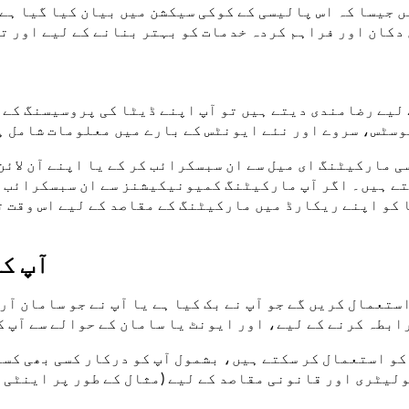
 جیسا کہ اس پالیسی کے کوکی سیکشن میں بیان کیا گیا ہے 
ن دکان اور فراہم کردہ خدمات کو بہتر بنانے کے لیے اور 
لیے رضامندی دیتے ہیں تو آپ اپنے ڈیٹا کی پروسیسنگ کے 
پوسٹس، سروے اور نئے ایونٹس کے بارے میں معلومات شامل ہ
سی مارکیٹنگ ای میل سے ان سبسکرائب کر کے یا اپنے آن لائ
کو اپنے ریکارڈ میں مارکیٹنگ کے مقاصد کے لیے اس وقت تک
آپ ک
ستعمال کریں گے جو آپ نے بک کیا ہے یا آپ نے جو سامان آ
ابطہ کرنے کے لیے، اور ایونٹ یا سامان کے حوالے سے آپ ک
 کو استعمال کر سکتے ہیں، بشمول آپ کو درکار کسی بھی کس
لیٹری اور قانونی مقاصد کے لیے (مثال کے طور پر اینٹی م