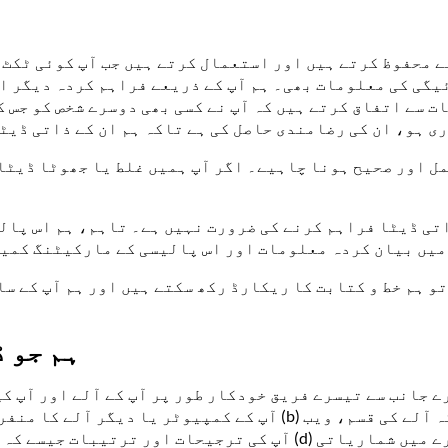
ے محفوظ کرتے ہیں اور استعمال کرتے ہیں جب آپ کوئی ٹکٹ 
یگی کی معلومات بھی۔ ہم آپ کے ذریعے فراہم کردہ دیگر اف
ت سے اتفاق کرتے ہیں کہ آپ نے کسی بھی دوسرے شخص کو جس 
ی ہو، ان کی رضامندی حاصل کی ہے تاکہ ہم ان کے ذاتی ڈیٹ
ل اور صحیح ہونا چاہیے۔ اگر آپ ہمیں غلط یا جھوٹا ڈیٹا
اتی ڈیٹا فراہم کرنے کی ضرورت نہیں ہے۔ تاہم، ہم اس پال
میں بیان کردہ معلومات اور اس پالیسی کے مارکیٹنگ کمی
تو ہم خط و کتابت کا ریکارڈ رکھ سکتے ہیں اور ہم آپ کے س
ہم جو 
ارے جانب سے تیسرے فریق خودکار طور پر آپ کے آلے اور آپ 