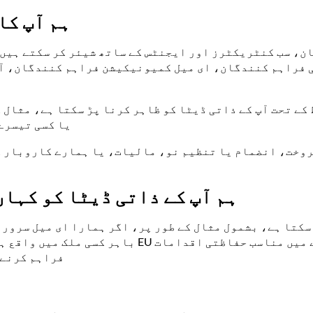
ہم آپ کا
ان، سب کنٹریکٹرز اور ایجنٹس کے ساتھ شیئر کر سکتے ہیں 
ی فراہم کنندگان، ای میل کمیونیکیشن فراہم کنندگان، آ
کے تحت آپ کے ذاتی ڈیٹا کو ظاہر کرنا پڑ سکتا ہے، مثال ک
یا کسی تیسرے
روخت، انضمام یا تنظیم نو، مالیات، یا ہمارے کاروبار کے
ہم آپ کے ذاتی ڈیٹا کو کہا
باہر کسی ملک میں واقع ہے یا اگر ہمارے کسی سروس 
فراہم کرنے 