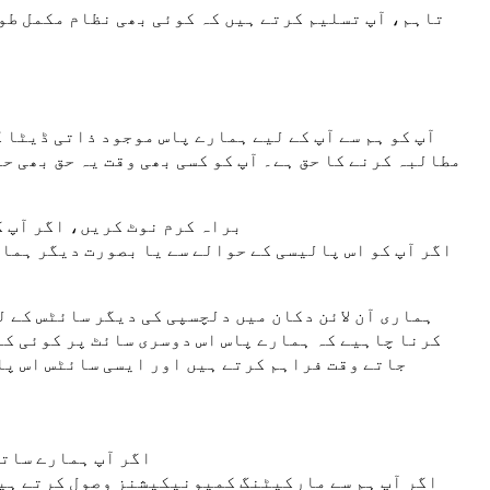
تاہم، آپ تسلیم کرتے ہیں کہ کوئی بھی نظام مکمل طور
آپ کو ہم سے آپ کے لیے ہمارے پاس موجود ذاتی ڈیٹا ک
مطالبہ کرنے کا حق ہے۔ آپ کو کسی بھی وقت یہ حق بھی حا
براہ کرم نوٹ کریں، اگر آپ ک
اگر آپ کو اس پالیسی کے حوالے سے یا بصورت دیگر ہما
ہماری آن لائن دکان میں دلچسپی کی دیگر سائٹس کے ل
کرنا چاہیے کہ ہمارے پاس اس دوسری سائٹ پر کوئی کن
جاتے وقت فراہم کرتے ہیں اور ایسی سائٹس اس پا
اگر آپ ہمارے ساتھ
اگر آپ ہم سے مارکیٹنگ کمیونیکیشنز وصول کرتے ہیں