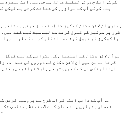
کوکی ایک چھوٹی ٹیکسٹ فائل ہے جس میں ایک منفرد شن
ہے۔ کوکی آپ کے براؤزر کی شناخت کرتی ہے لیکن کس
ہماری آن لائن دکان کوکیز کا استعمال کرتی ہے تاکہ ہ
طور پر کوکیز کو قبول کرنے کے لیے سیٹ کیے گئے ہیں۔ 
یا کوکیز کو قبول کرنے سے انکار کرنے کے لیے۔ براہ 
ہم آن لائن دکان کے استعمال کی نگرانی کے لیے گوگل 
کرتا ہے جن میں آن لائن دکان کے دوروں کی تعداد، ز
اینالیٹکس آپ کے کمپیوٹر کی ہارڈ ڈرائیو پر کئی م
ہم آپ کے ذاتی ڈیٹا کو اس طرح سے پروسیس کریں گ
نقصان، تباہی یا نقصان کے خلاف تحفظ، مناسب تکن
محف