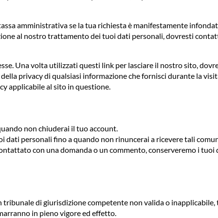
a tassa amministrativa se la tua richiesta è manifestamente infondat
azione al nostro trattamento dei tuoi dati personali, dovresti conta
esse. Una volta utilizzati questi link per lasciare il nostro sito, do
la privacy di qualsiasi informazione che fornisci durante la visita di
y applicabile al sito in questione.
a quando non chiuderai il tuo account.
i dati personali fino a quando non rinuncerai a ricevere tali comun
i contattato con una domanda o un commento, conserveremo i tuoi d
n tribunale di giurisdizione competente non valida o inapplicabile, 
rimarranno in pieno vigore ed effetto.