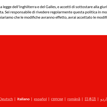
legge dell'Inghilterra e del Galles, e accetti di sottostare alla giuri
lta. Sei responsabile di rivedere regolarmente questa politica in m
hiariamo che le modifiche avranno effetto, avrai accettato le modif
Deutsch
|
italiano
|
español
|
српски
|
română
|
日本語
|
اردو