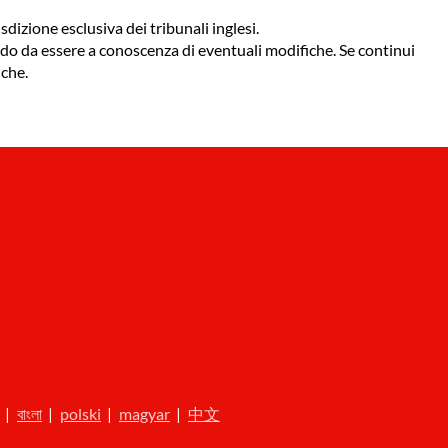
sdizione esclusiva dei tribunali inglesi.
odo da essere a conoscenza di eventuali modifiche. Se continui
iche.
|
বাংলা
|
polski
|
magyar
|
中文