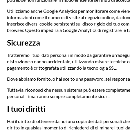
Utilizziamo anche Google Analytics per monitorare come viene 
informazioni come il numero di visite al negozio online, da do
inserisce diversi cookie persistenti sul disco rigido del tuo co
browser. Questo impedirà a Google Analytics di registrare le tu
Sicurezza
Tratteremo i tuoi dati personali in modo da garantire un'adeguat
distruzione o danno accidentale, utilizzando misure tecniche o o
pagamento è crittografata utilizzando la tecnologia SSL.
Dove abbiamo fornito, o hai scelto una password, sei respons
Tuttavia, riconosci che nessun sistema può essere completamen
personali rimarranno sempre completamente sicuri.
I tuoi diritti
Hai il diritto di ottenere da noi una copia dei dati personali ch
diritto in qualsiasi momento di richiederci di eliminare i tuoi dat