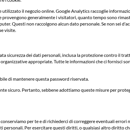
utilizzato il negozio online. Google Analytics raccoglie informaz
ve provengono generalmente i visitatori, quanto tempo sono rimasti
mputer. Questi non raccolgono alcun dato personale. Se non sei d'ac
e visite.
a sicurezza dei dati personali, inclusa la protezione contro il trat
rganizzative appropriate. Tutte le informazioni che ci fornisci son
abile di mantenere questa password riservata.
te sicuro. Pertanto, sebbene adottiamo queste misure per protegge
e conserviamo per te e di richiederci di correggere eventuali errori 
i personali. Per esercitare questi diritti, o qualsiasi altro diritto ch