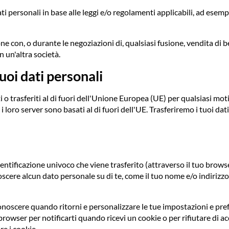
 personali in base alle leggi e/o regolamenti applicabili, ad esempi
e con, o durante le negoziazioni di, qualsiasi fusione, vendita di 
n un'altra società.
oi dati personali
 o trasferiti al di fuori dell'Unione Europea (UE) per qualsiasi moti
 o i loro server sono basati al di fuori dell'UE. Trasferiremo i tuoi
ntificazione univoco che viene trasferito (attraverso il tuo browse
cere alcun dato personale su di te, come il tuo nome e/o indirizzo. 
iconoscere quando ritorni e personalizzare le tue impostazioni e p
rowser per notificarti quando ricevi un cookie o per rifiutare di ac
re i cookie.