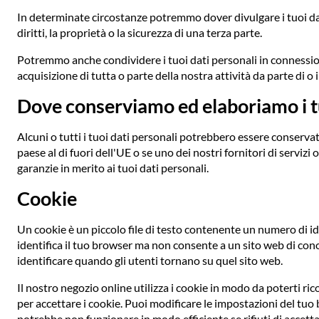
In determinate circostanze potremmo dover divulgare i tuoi dati
diritti, la proprietà o la sicurezza di una terza parte.
Potremmo anche condividere i tuoi dati personali in connession
acquisizione di tutta o parte della nostra attività da parte di o i
Dove conserviamo ed elaboriamo i tu
Alcuni o tutti i tuoi dati personali potrebbero essere conservati
paese al di fuori dell'UE o se uno dei nostri fornitori di servizi
garanzie in merito ai tuoi dati personali.
Cookie
Un cookie è un piccolo file di testo contenente un numero di ide
identifica il tuo browser ma non consente a un sito web di conos
identificare quando gli utenti tornano su quel sito web.
Il nostro negozio online utilizza i cookie in modo da poterti r
per accettare i cookie. Puoi modificare le impostazioni del tuo b
potrebbe non funzionare in modo efficiente se rifiuti di accetta