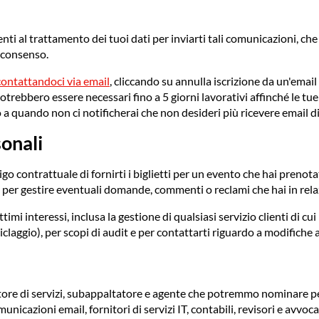
nti al trattamento dei tuoi dati per inviarti tali comunicazioni, ch
 consenso.
contattandoci via email
, cliccando su annulla iscrizione da un'ema
 potrebbero essere necessari fino a 5 giorni lavorativi affinché le
no a quando non ci notificherai che non desideri più ricevere email d
sonali
go contrattuale di fornirti i biglietti per un evento che hai prenot
e per gestire eventuali domande, commenti o reclami che hai in rela
imi interessi, inclusa la gestione di qualsiasi servizio clienti di cui
iclaggio), per scopi di audit e per contattarti riguardo a modifiche a
tore di servizi, subappaltatore e agente che potremmo nominare pe
unicazioni email, fornitori di servizi IT, contabili, revisori e avvoca