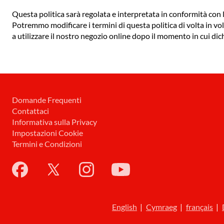
Questa politica sarà regolata e interpretata in conformità con la 
Potremmo modificare i termini di questa politica di volta in vo
a utilizzare il nostro negozio online dopo il momento in cui dic
Domande Frequenti
Contattaci
Informativa sulla Privacy
Impostazioni Cookie
Termini e Condizioni
English
|
Cymraeg
|
français
|