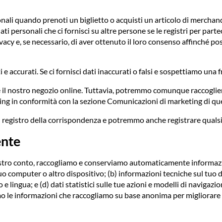
li quando prenoti un biglietto o acquisti un articolo di merchandis
personali che ci fornisci su altre persone se le registri per partec
privacy e, se necessario, di aver ottenuto il loro consenso affinché 
i e accurati. Se ci fornisci dati inaccurati o falsi e sospettiamo una 
e il nostro negozio online. Tuttavia, potremmo comunque raccoglier
ng in conformità con la sezione Comunicazioni di marketing di que
registro della corrispondenza e potremmo anche registrare qualsi
ente
nostro conto, raccogliamo e conserviamo automaticamente informazio
uo computer o altro dispositivo; (b) informazioni tecniche sul tuo 
e lingua; e (d) dati statistici sulle tue azioni e modelli di naviga
mo le informazioni che raccogliamo su base anonima per migliorare il