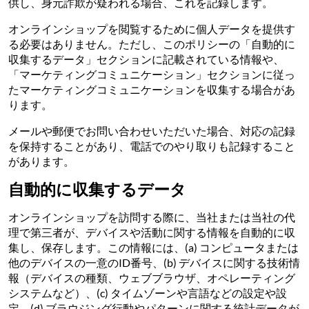
供し、身元詐欺が疑われる場合、これを記録します。
オンラインショップを閲覧するために個人データを提供す
る必要はありません。ただし、このポリシーの「自動的に
収集するデータ」セクションに記載されている情報や、
「マーケティングコミュニケーション」セクションに従っ
たマーケティングコミュニケーションを収集する場合があ
ります。
メールや郵便でお問い合わせいただいた場合、対応の記録
を保持することがあり、電話でのやり取りも記録すること
があります。
自動的に収集するデータ
オンラインショップを訪問する際に、当社または当社の代
理で第三者が、デバイスや活動に関する情報を自動的に収
集し、保存します。この情報には、(a) コンピュータまたは
他のデバイスの一意のID番号、(b) デバイスに関する技術情
報（デバイスの種類、ウェブブラウザ、オペレーティング
システムなど）、(c) タイムゾーンや言語などの設定や設
定、(d) ブラウジング行動やパターンに関する統計データが