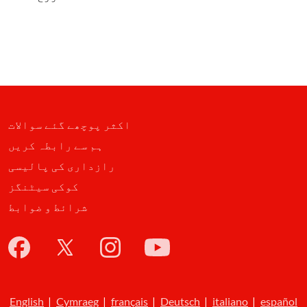
اکثر پوچھے گئے سوالات
ہم سے رابطہ کریں
رازداری کی پالیسی
کوکی سیٹنگز
شرائط و ضوابط
English
|
Cymraeg
|
français
|
Deutsch
|
italiano
|
español