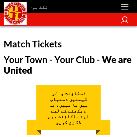
ٹکٹ ہوم
Match Tickets
Your Town - Your Club -
We are
United
ڈسکاؤنٹ والی
قیمتیں دستیاب
ہیں یا نہیں، یہ
دیکھنے کے لیے
اپنے اکاؤنٹ میں
لاگ اِن کریں