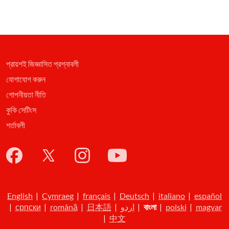
প্রায়শই জিজ্ঞাসিত প্রশ্নাবলী
যোগাযোগ করুন
গোপনীয়তা নীতি
কুকি সেটিংস
শর্তাবলী
English
|
Cymraeg
|
français
|
Deutsch
|
italiano
|
español
|
српски
|
română
|
日本語
|
اردو
|
বাংলা
|
polski
|
magyar
|
中文