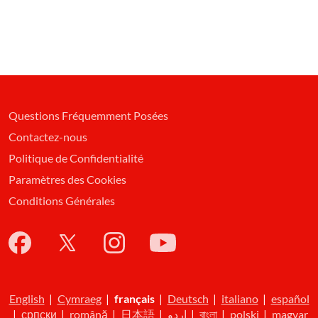
Questions Fréquemment Posées
Contactez-nous
Politique de Confidentialité
Paramètres des Cookies
Conditions Générales
English
|
Cymraeg
|
français
|
Deutsch
|
italiano
|
español
|
српски
|
română
|
日本語
|
اردو
|
বাংলা
|
polski
|
magyar