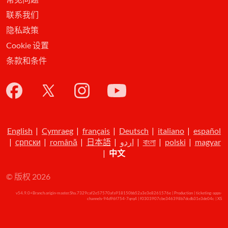
联系我们
隐私政策
Cookie 设置
条款和条件
English
|
Cymraeg
|
français
|
Deutsch
|
italiano
|
español
|
српски
|
română
|
日本語
|
اردو
|
বাংলা
|
polski
|
magyar
|
中文
© 版权 2026
v54.9.0+Branch.origin-master.Sha.7329caf2e57570afa918150bb52a3e3e8261576e | Production | ticketing-apps-
channels-94d96f754-7qrq4 | f0303907cbe346398b7dcdb31e3de04c |
XS