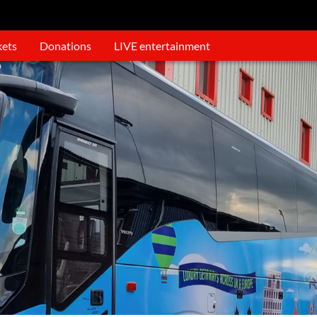
kets
Donations
LIVE entertainment