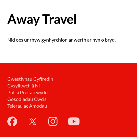
Away Travel
Nid oes unrhyw gynhyrchion ar werth ar hyn o bryd.
Cwestiynau Cyffredin
Cysylltwch â Ni
Polisi Preifatrwydd
Gosodiadau Cwcis
Telerau ac Amodau