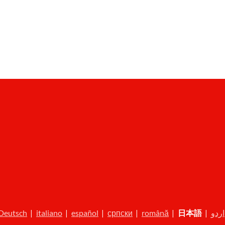
Deutsch
|
italiano
|
español
|
српски
|
română
|
日本語
|
اردو