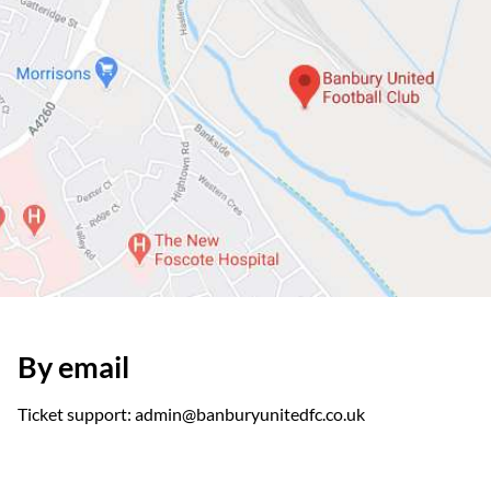
By email
Ticket support: admin@banburyunitedfc.co.uk